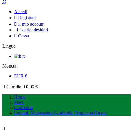
Accedi
Registrati
Il mio account
Lista dei desideri
Cassa
Lingua:
it
Moneta:
EUR
€
Carrello
0
0,00 €
Home
Mare
Gonfiabili
Legami, Materassino Gonfiabile Tropicana Dream
