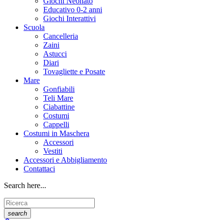
Giochi Neonato
Educativo 0-2 anni
Giochi Interattivi
Scuola
Cancelleria
Zaini
Astucci
Diari
Tovagliette e Posate
Mare
Gonfiabili
Teli Mare
Ciabattine
Costumi
Cappelli
Costumi in Maschera
Accessori
Vestiti
Accessori e Abbigliamento
Contattaci
Search here...
search