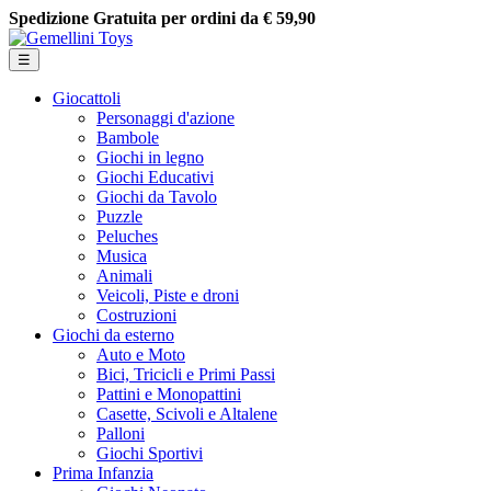
Spedizione Gratuita per ordini da € 59,90
navigazione Toggle
☰
Giocattoli
Personaggi d'azione
Bambole
Giochi in legno
Giochi Educativi
Giochi da Tavolo
Puzzle
Peluches
Musica
Animali
Veicoli, Piste e droni
Costruzioni
Giochi da esterno
Auto e Moto
Bici, Tricicli e Primi Passi
Pattini e Monopattini
Casette, Scivoli e Altalene
Palloni
Giochi Sportivi
Prima Infanzia