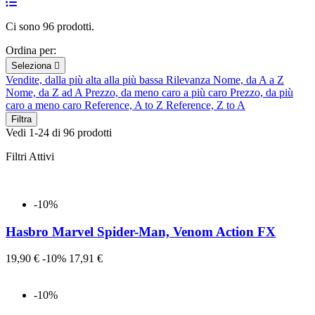
Ci sono 96 prodotti.
Ordina per:
Seleziona

Vendite, dalla più alta alla più bassa
Rilevanza
Nome, da A a Z
Nome, da Z ad A
Prezzo, da meno caro a più caro
Prezzo, da più
caro a meno caro
Reference, A to Z
Reference, Z to A
Filtra
Vedi 1-24 di 96 prodotti
Filtri Attivi
-10%
Hasbro Marvel Spider-Man, Venom Action FX
Prezzo
Prezzo
19,90 €
-10%
17,91 €
-10%