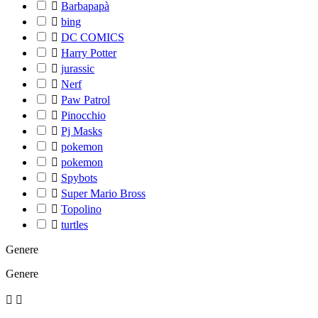

Barbapapà

bing

DC COMICS

Harry Potter

jurassic

Nerf

Paw Patrol

Pinocchio

Pj Masks

pokemon

pokemon

Spybots

Super Mario Bross

Topolino

turtles
Genere
Genere

