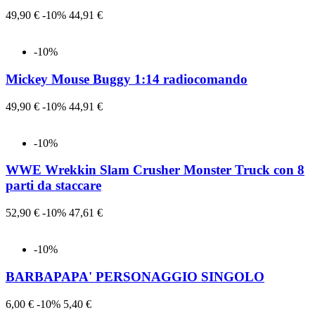
Prezzo
Prezzo
49,90 €
-10%
44,91 €
-10%
Mickey Mouse Buggy 1:14 radiocomando
Prezzo
Prezzo
49,90 €
-10%
44,91 €
-10%
WWE Wrekkin Slam Crusher Monster Truck con 8
parti da staccare
Prezzo
Prezzo
52,90 €
-10%
47,61 €
-10%
BARBAPAPA' PERSONAGGIO SINGOLO
Prezzo
Prezzo
6,00 €
-10%
5,40 €