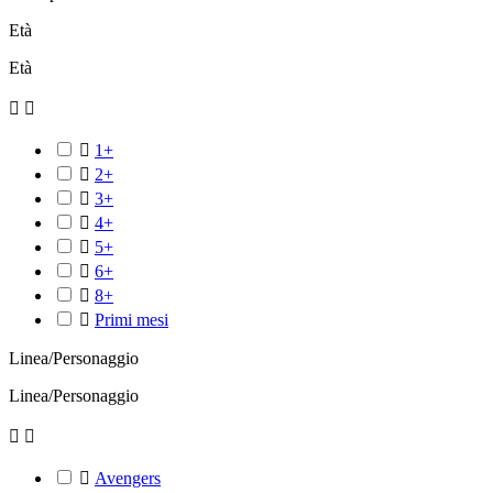
Età
Età



1+

2+

3+

4+

5+

6+

8+

Primi mesi
Linea/Personaggio
Linea/Personaggio



Avengers