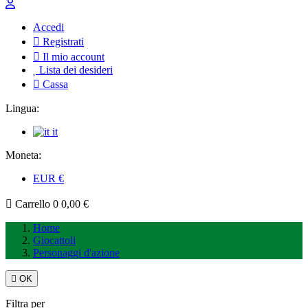
Accedi
Registrati
Il mio account
Lista dei desideri
Cassa
Lingua:
it
Moneta:
EUR
€
Carrello
0
0,00 €
Home
Giocattoli
Personaggi d'azione

OK
Filtra per