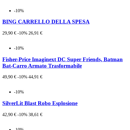
-10%
BING CARRELLO DELLA SPESA
Prezzo
Prezzo
29,90 €
-10%
26,91 €
-10%
Fisher-Price Imaginext DC Super Friends, Batman
Bat-Carro Armato Trasformabile
Prezzo
Prezzo
49,90 €
-10%
44,91 €
-10%
SilverLit Blast Robo Esplosione
Prezzo
Prezzo
42,90 €
-10%
38,61 €
-10%