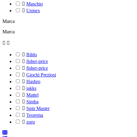

Maschio

Unisex
Marca
Marca



Bildo

fisher-price

fisher-price

Giochi Preziosi

Hasbro

jakks

Mattel

Simba

Spin Master

Teorema

zuru