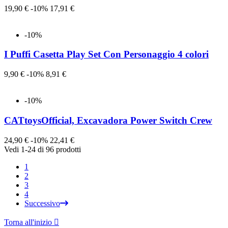
Prezzo
Prezzo
19,90 €
-10%
17,91 €
-10%
I Puffi Casetta Play Set Con Personaggio 4 colori
Prezzo
Prezzo
9,90 €
-10%
8,91 €
-10%
CATtoysOfficial, Excavadora Power Switch Crew
Prezzo
Prezzo
24,90 €
-10%
22,41 €
Vedi 1-24 di 96 prodotti
1
2
3
4
Successivo
Torna all'inizio
