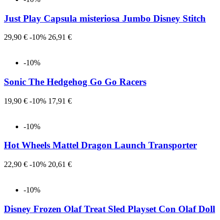
Just Play Capsula misteriosa Jumbo Disney Stitch
Prezzo
Prezzo
29,90 €
-10%
26,91 €
-10%
Sonic The Hedgehog Go Go Racers
Prezzo
Prezzo
19,90 €
-10%
17,91 €
-10%
Hot Wheels Mattel Dragon Launch Transporter
Prezzo
Prezzo
22,90 €
-10%
20,61 €
-10%
Disney Frozen Olaf Treat Sled Playset Con Olaf Doll