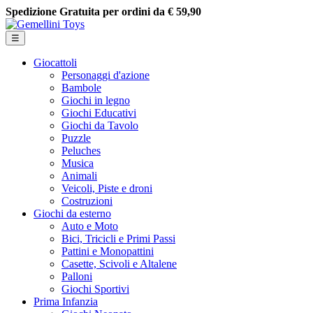
Spedizione Gratuita per ordini da € 59,90
navigazione Toggle
☰
Giocattoli
Personaggi d'azione
Bambole
Giochi in legno
Giochi Educativi
Giochi da Tavolo
Puzzle
Peluches
Musica
Animali
Veicoli, Piste e droni
Costruzioni
Giochi da esterno
Auto e Moto
Bici, Tricicli e Primi Passi
Pattini e Monopattini
Casette, Scivoli e Altalene
Palloni
Giochi Sportivi
Prima Infanzia